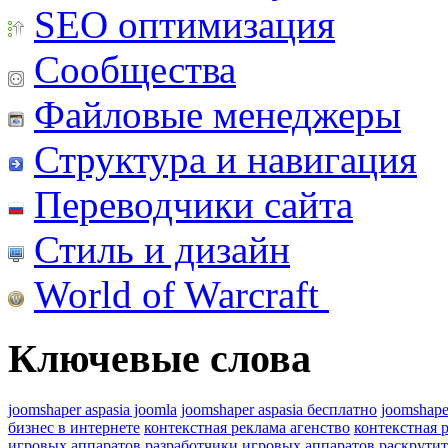
SEO оптимизация
Сообщества
Файловые менеджеры
Структура и навигация
Переводчики сайта
Стиль и дизайн
World of Warcraft
Ключевые слова
joomshaper aspasia joomla
joomshaper aspasia бесплатно
joomshape
бизнес в интернете
контекстная реклама агенство
контекстная 
игровых аппаратов
разработчики игровых аппаратов
раскрутит