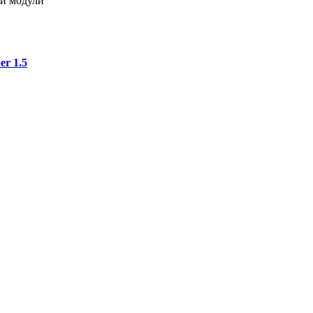
 и модули
r 1.5