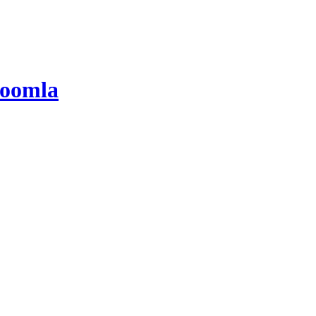
joomla