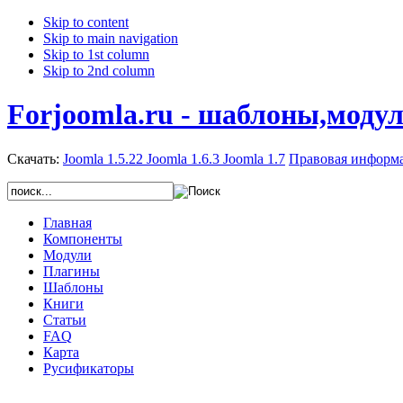
Skip to content
Skip to main navigation
Skip to 1st column
Skip to 2nd column
Forjoomla.ru - шаблоны,моду
Скачать:
Joomla 1.5.22
Joomla 1.6.3
Joomla 1.7
Правовая информ
Главная
Компоненты
Модули
Плагины
Шаблоны
Книги
Статьи
FAQ
Карта
Русификаторы