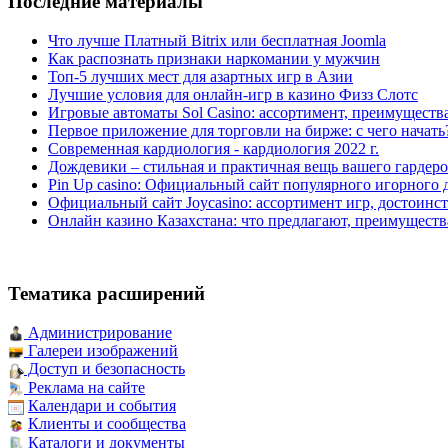
Последние материалы
Что лучше Платный Bitrix или бесплатная Joomla
Как распознать признаки наркомании у мужчин
Топ-5 лучших мест для азартных игр в Азии
Лучшие условия для онлайн-игр в казино Физз Слотс
Игровые автоматы Sol Casino: ассортимент, преимуществ
Первое приложение для торговли на бирже: с чего начать
Современная кардиология - кардиология 2022 г.
Дождевики – стильная и практичная вещь вашего гардеро
Pin Up casino: Официальный сайт популярного игорного 
Официальный сайт Joycasino: ассортимент игр, достоинст
Онлайн казино Казахстана: что предлагают, преимуществ
Тематика расширений
Администрирование
Галереи изображений
Доступ и безопасность
Реклама на сайте
Календари и события
Клиенты и сообщества
Каталоги и документы