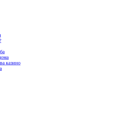
а
?
ба
дома
ва казино
а