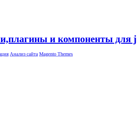
ли,плагины и компоненты для 
ация
Анализ сайта
Magento Themes