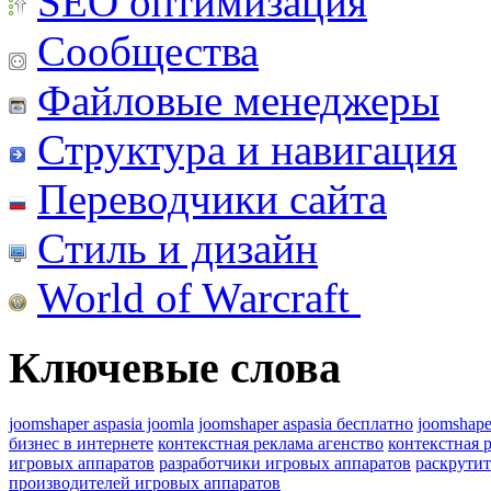
SEO оптимизация
Сообщества
Файловые менеджеры
Структура и навигация
Переводчики сайта
Стиль и дизайн
World of Warcraft
Ключевые слова
joomshaper aspasia joomla
joomshaper aspasia бесплатно
joomshape
бизнес в интернете
контекстная реклама агенство
контекстная 
игровых аппаратов
разработчики игровых аппаратов
раскрутит
производителей игровых аппаратов