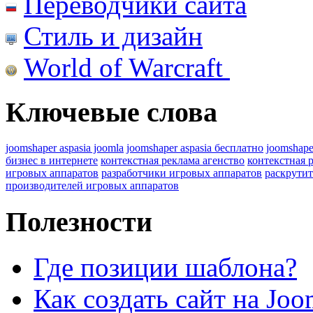
Переводчики сайта
Стиль и дизайн
World of Warcraft
Ключевые слова
joomshaper aspasia joomla
joomshaper aspasia бесплатно
joomshape
бизнес в интернете
контекстная реклама агенство
контекстная 
игровых аппаратов
разработчики игровых аппаратов
раскрутит
производителей игровых аппаратов
Полезности
Где позиции шаблона?
Как создать сайт на Joo