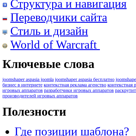
Структура и навигация
Переводчики сайта
Стиль и дизайн
World of Warcraft
Ключевые слова
joomshaper aspasia joomla
joomshaper aspasia бесплатно
joomshape
бизнес в интернете
контекстная реклама агенство
контекстная 
игровых аппаратов
разработчики игровых аппаратов
раскрутит
производителей игровых аппаратов
Полезности
Где позиции шаблона?