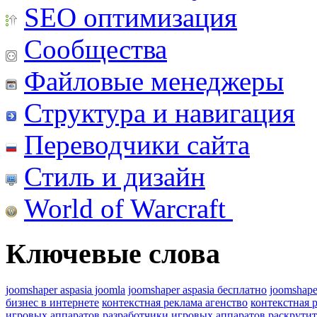
SEO оптимизация
Сообщества
Файловые менеджеры
Структура и навигация
Переводчики сайта
Стиль и дизайн
World of Warcraft
Ключевые слова
joomshaper aspasia joomla
joomshaper aspasia бесплатно
joomshape
бизнес в интернете
контекстная реклама агенство
контекстная 
игровых аппаратов
разработчики игровых аппаратов
раскрутит