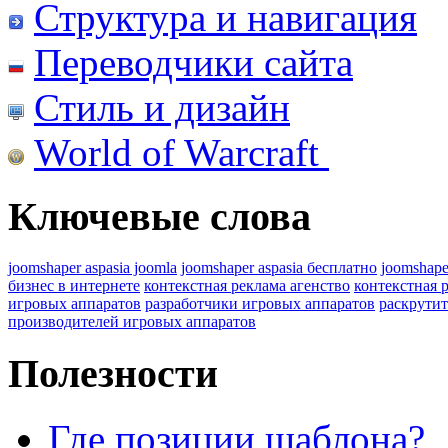
Структура и навигация
Переводчики сайта
Стиль и дизайн
World of Warcraft
Ключевые слова
joomshaper aspasia joomla
joomshaper aspasia бесплатно
joomshape
бизнес в интернете
контекстная реклама агенство
контекстная 
игровых аппаратов
разработчики игровых аппаратов
раскрутит
производителей игровых аппаратов
Полезности
Где позиции шаблона?