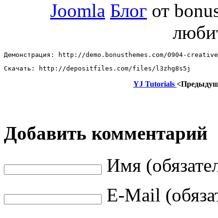
Joomla
Блог
от bonu
люби
Демонстрация: http://demo.bonusthemes.com/0904-creative
Скачать: http://depositfiles.com/files/l3zhg8s5j
YJ Tutorials
<Предыду
Добавить комментарий
Имя (обязате
E-Mail (обяза