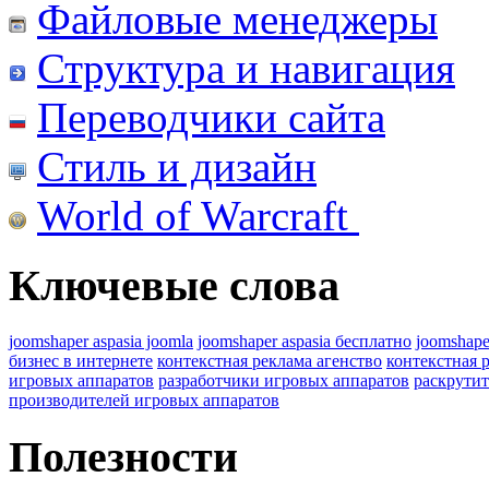
Файловые менеджеры
Структура и навигация
Переводчики сайта
Стиль и дизайн
World of Warcraft
Ключевые слова
joomshaper aspasia joomla
joomshaper aspasia бесплатно
joomshape
бизнес в интернете
контекстная реклама агенство
контекстная 
игровых аппаратов
разработчики игровых аппаратов
раскрутит
производителей игровых аппаратов
Полезности