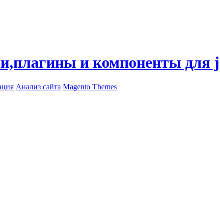
ли,плагины и компоненты для 
ация
Анализ сайта
Magento Themes