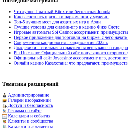
Последние материалы
Что лучше Платный Bitrix или бесплатная Joomla
Как распознать признаки наркомании у мужчин
Топ-5 лучших мест для азартных игр в Азии
Лучшие условия для онлайн-игр в казино Физз Слотс
Игровые автоматы Sol Casino: ассортимент, преимуществ
Первое приложение для торговли на бирже: с чего начать
Современная кардиология - кардиология 2022 г.
Дождевики – стильная и практичная вещь вашего гардеро
Pin Up casino: Официальный сайт популярного игорного 
Официальный сайт Joycasino: ассортимент игр, достоинст
Онлайн казино Казахстана: что предлагают, преимуществ
Тематика расширений
Администрирование
Галереи изображений
Доступ и безопасность
Реклама на сайте
Календари и события
Клиенты и сообщества
Каталоги и документы