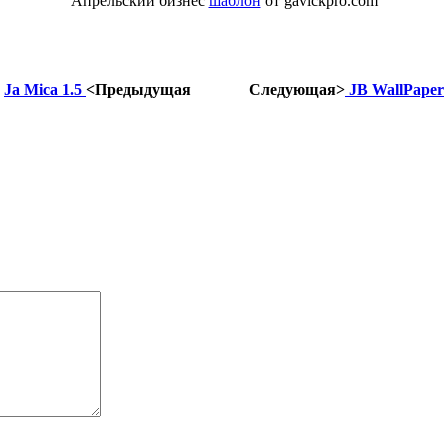
Апрельский бизнес
шаблон
от gavickpro.com
Ja Mica 1.5
<Предыдущая
Следующая>
JB WallPaper