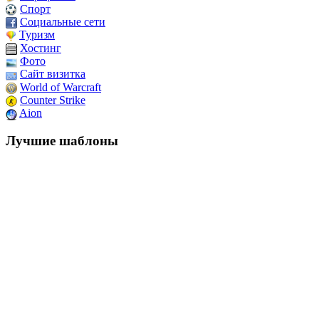
Спорт
Социальные сети
Туризм
Хостинг
Фото
Сайт визитка
World of Warcraft
Counter Strike
Aion
Лучшие шаблоны