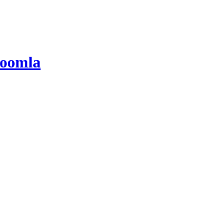
joomla