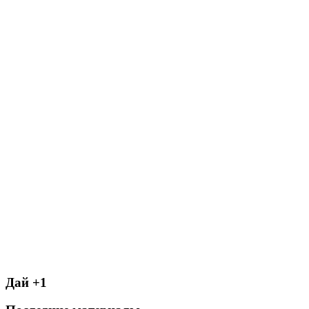
Дай +1