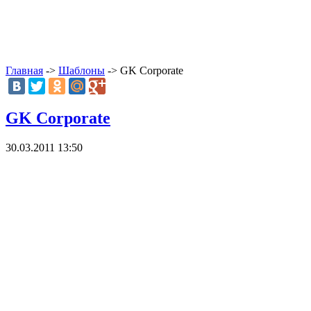
Главная
->
Шаблоны
-> GK Corporate
GK Corporate
30.03.2011 13:50