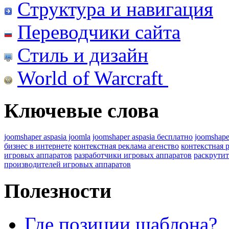
Структура и навигация
Переводчики сайта
Стиль и дизайн
World of Warcraft
Ключевые слова
joomshaper aspasia joomla
joomshaper aspasia бесплатно
joomshape
бизнес в интернете
контекстная реклама агенство
контекстная 
игровых аппаратов
разработчики игровых аппаратов
раскрутит
производителей игровых аппаратов
Полезности
Где позиции шаблона?