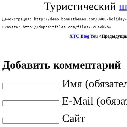
Туристический
ш
Демонстрация: http://demo.bonusthemes.com/0906-holiday-
Скачать: http://depositfiles.com/files/1c6sykkbw
XTC Blog You
<Предыдуща
Добавить комментарий
Имя (обязате
E-Mail (обяза
Сайт