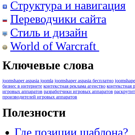
Структура и навигация
Переводчики сайта
Стиль и дизайн
World of Warcraft
Ключевые слова
joomshaper aspasia joomla
joomshaper aspasia бесплатно
joomshape
бизнес в интернете
контекстная реклама агенство
контекстная 
игровых аппаратов
разработчики игровых аппаратов
раскрутит
производителей игровых аппаратов
Полезности
Где позиции шаблона?