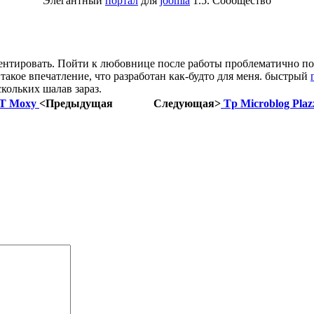
Элегантный
портал
для
joomla
1.5. Сообщество
ментировать. Пойти к любовнице после работы проблематично по 
 такое впечатление, что разработан как-будто для меня. быстрый
скольких шалав зараз.
T Moxy
<Предыдущая
Следующая>
Tp Microblog Plaz