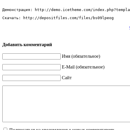
Демонстрация: http://demo.icetheme.com/index.php?templa
Скачать: http://depositfiles.com/files/bs09lpeog
Добавить комментарий
Имя (обязательное)
E-Mail (обязательное)
Сайт
Подписаться на уведомления о новых комментариях