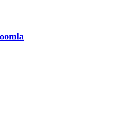
joomla