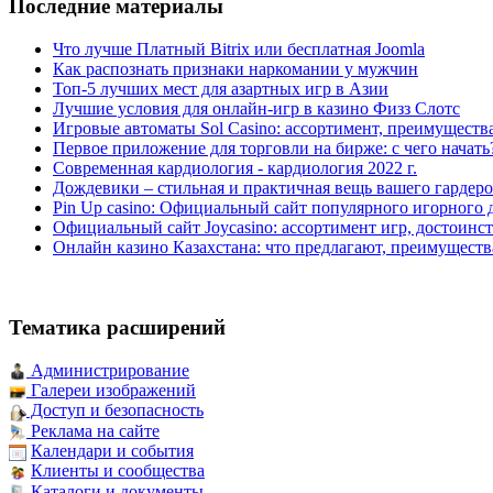
Последние материалы
Что лучше Платный Bitrix или бесплатная Joomla
Как распознать признаки наркомании у мужчин
Топ-5 лучших мест для азартных игр в Азии
Лучшие условия для онлайн-игр в казино Физз Слотс
Игровые автоматы Sol Casino: ассортимент, преимуществ
Первое приложение для торговли на бирже: с чего начать
Современная кардиология - кардиология 2022 г.
Дождевики – стильная и практичная вещь вашего гардеро
Pin Up casino: Официальный сайт популярного игорного 
Официальный сайт Joycasino: ассортимент игр, достоинст
Онлайн казино Казахстана: что предлагают, преимуществ
Тематика расширений
Администрирование
Галереи изображений
Доступ и безопасность
Реклама на сайте
Календари и события
Клиенты и сообщества
Каталоги и документы