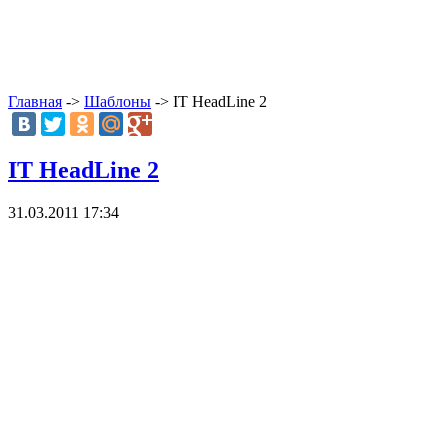
Главная
->
Шаблоны
-> IT HeadLine 2
IT HeadLine 2
31.03.2011 17:34