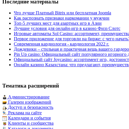
Последние материалы
Что лучше Платный Bitrix или бесплатная Joomla
Как распознать признаки наркомании у мужчин
Топ-5 лучших мест для азартных игр в Азии
Лучшие условия для онлайн-игр в казино Физз Слотс
Игровые автоматы Sol Casino: ассортимент, преимуществ
Первое приложение для торговли на бирже: с чего начать
Современная кардиология - кардиология 2022 г.
Дождевики – стильная и практичная вещь вашего гардеро
Pin Up casino: Официальный сайт популярного игорного 
Официальный сайт Joycasino: ассортимент игр, достоинст
Онлайн казино Казахстана: что предлагают, преимуществ
Тематика расширений
Администрирование
Галереи изображений
Доступ и безопасность
Реклама на сайте
Календари и события
Клиенты и сообщества
Каталоги и документы