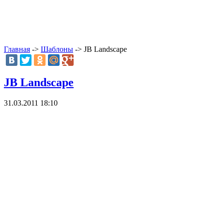
Главная
->
Шаблоны
-> JB Landscape
JB Landscape
31.03.2011 18:10