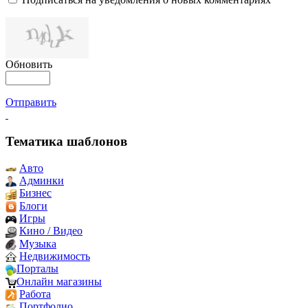
Обновить
Отправить
Тематика шаблонов
Авто
Админки
Бизнес
Блоги
Игры
Кино / Видео
Музыка
Недвижимость
Порталы
Онлайн магазины
Работа
Портфолио