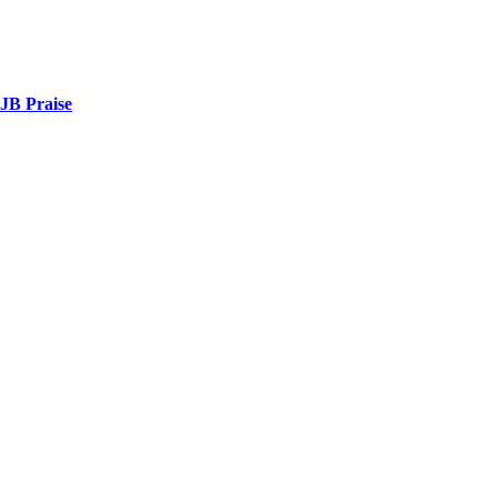
JB Praise