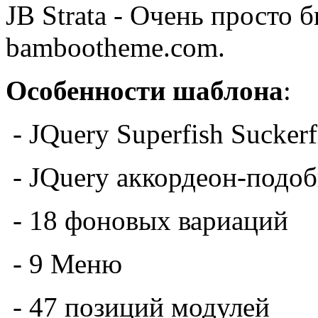
JB Strata - Очень просто 
bambootheme.com.
Особенности шаблона
:
-
JQuery
Superfish
Suckerf
-
JQuery
аккордеон
-подо
-
18
фоновых
вариаций
-
9
Меню
-
47
позиций
модулей