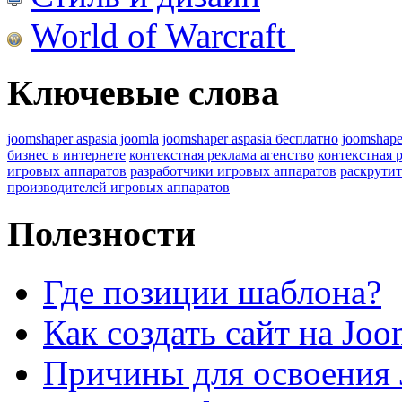
World of Warcraft
Ключевые слова
joomshaper aspasia joomla
joomshaper aspasia бесплатно
joomshape
бизнес в интернете
контекстная реклама агенство
контекстная 
игровых аппаратов
разработчики игровых аппаратов
раскрутит
производителей игровых аппаратов
Полезности
Где позиции шаблона?
Как создать сайт на Joo
Причины для освоения 