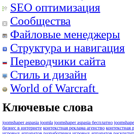
SEO оптимизация
Сообщества
Файловые менеджеры
Структура и навигация
Переводчики сайта
Стиль и дизайн
World of Warcraft
Ключевые слова
joomshaper aspasia joomla
joomshaper aspasia бесплатно
joomshape
бизнес в интернете
контекстная реклама агенство
контекстная 
игровых аппаратов
разработчики игровых аппаратов
раскрутит