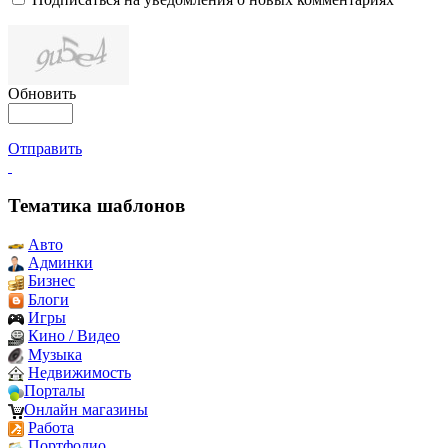
Обновить
Отправить
Тематика шаблонов
Авто
Админки
Бизнес
Блоги
Игры
Кино / Видео
Музыка
Недвижимость
Порталы
Онлайн магазины
Работа
Портфолио