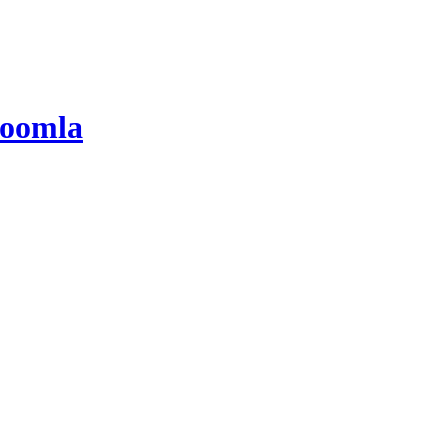
joomla