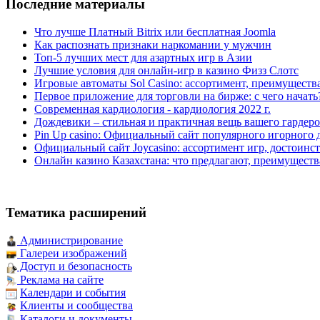
Последние материалы
Что лучше Платный Bitrix или бесплатная Joomla
Как распознать признаки наркомании у мужчин
Топ-5 лучших мест для азартных игр в Азии
Лучшие условия для онлайн-игр в казино Физз Слотс
Игровые автоматы Sol Casino: ассортимент, преимуществ
Первое приложение для торговли на бирже: с чего начать
Современная кардиология - кардиология 2022 г.
Дождевики – стильная и практичная вещь вашего гардеро
Pin Up casino: Официальный сайт популярного игорного 
Официальный сайт Joycasino: ассортимент игр, достоинст
Онлайн казино Казахстана: что предлагают, преимуществ
Тематика расширений
Администрирование
Галереи изображений
Доступ и безопасность
Реклама на сайте
Календари и события
Клиенты и сообщества
Каталоги и документы