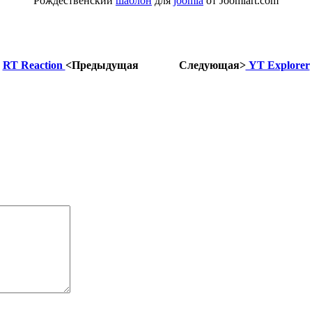
Рождественский
шаблон
для
joomla
от Joomlart.com
RT Reaction
<Предыдущая
Следующая>
YT Explorer