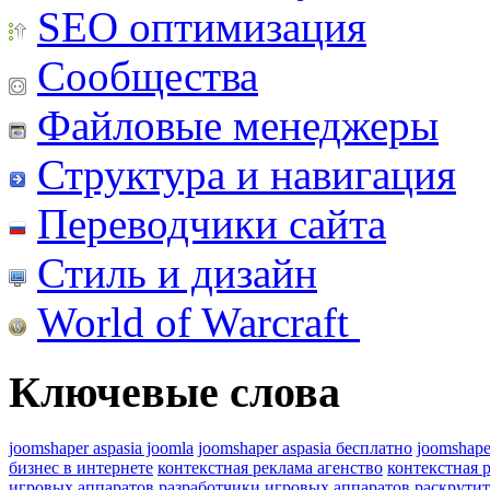
SEO оптимизация
Сообщества
Файловые менеджеры
Структура и навигация
Переводчики сайта
Стиль и дизайн
World of Warcraft
Ключевые слова
joomshaper aspasia joomla
joomshaper aspasia бесплатно
joomshape
бизнес в интернете
контекстная реклама агенство
контекстная 
игровых аппаратов
разработчики игровых аппаратов
раскрутит