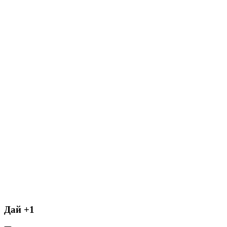
Дай +1