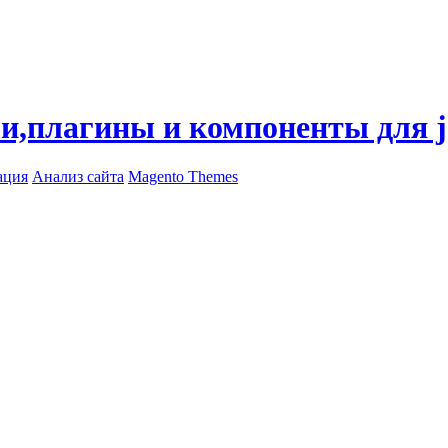
ли,плагины и компоненты для 
ация
Анализ сайта
Magento Themes