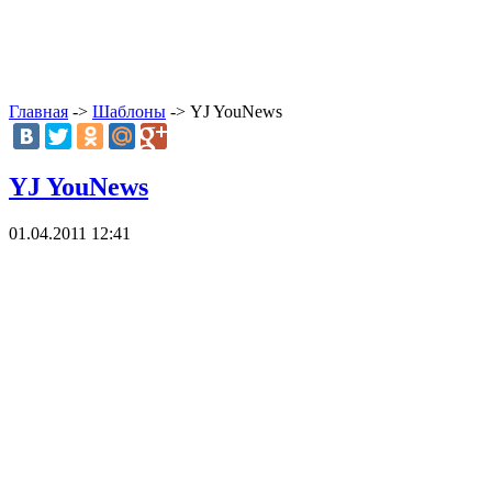
Главная
->
Шаблоны
-> YJ YouNews
YJ YouNews
01.04.2011 12:41