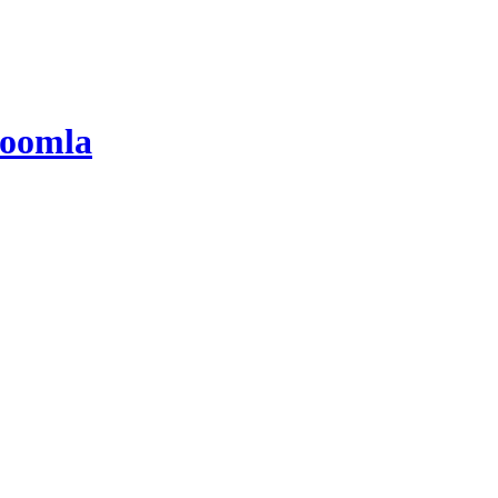
joomla