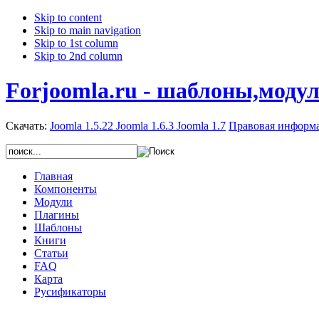
Skip to content
Skip to main navigation
Skip to 1st column
Skip to 2nd column
Forjoomla.ru - шаблоны,моду
Скачать:
Joomla 1.5.22
Joomla 1.6.3
Joomla 1.7
Правовая информ
Главная
Компоненты
Модули
Плагины
Шаблоны
Книги
Статьи
FAQ
Карта
Русификаторы