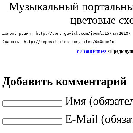
Музыкальный портальн
цветовые сх
Демонстрация: http://demo.gavick.com/joomla15/mar2010/ 
Скачать: http://depositfiles.com/files/0m0spe8ct
YJ You!Fitness
<Предыдущ
Добавить комментарий
Имя (обязате
E-Mail (обяза