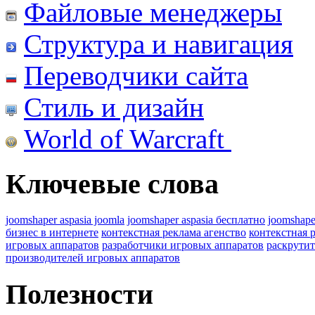
Файловые менеджеры
Структура и навигация
Переводчики сайта
Стиль и дизайн
World of Warcraft
Ключевые слова
joomshaper aspasia joomla
joomshaper aspasia бесплатно
joomshape
бизнес в интернете
контекстная реклама агенство
контекстная 
игровых аппаратов
разработчики игровых аппаратов
раскрутит
производителей игровых аппаратов
Полезности