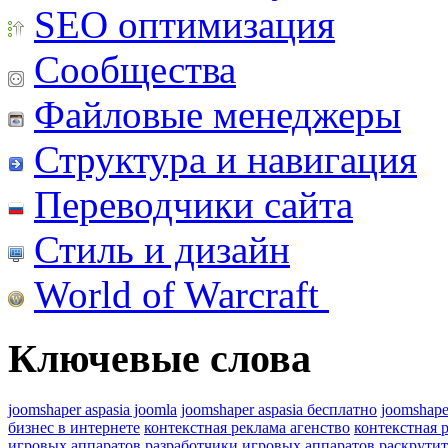
SEO оптимизация
Сообщества
Файловые менеджеры
Структура и навигация
Переводчики сайта
Стиль и дизайн
World of Warcraft
Ключевые слова
joomshaper aspasia joomla
joomshaper aspasia бесплатно
joomshape
бизнес в интернете
контекстная реклама агенство
контекстная 
игровых аппаратов
разработчики игровых аппаратов
раскрутит