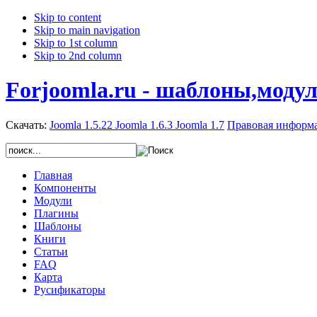
Skip to content
Skip to main navigation
Skip to 1st column
Skip to 2nd column
Forjoomla.ru - шаблоны,моду
Скачать:
Joomla 1.5.22
Joomla 1.6.3
Joomla 1.7
Правовая информ
Главная
Компоненты
Модули
Плагины
Шаблоны
Книги
Статьи
FAQ
Карта
Русификаторы