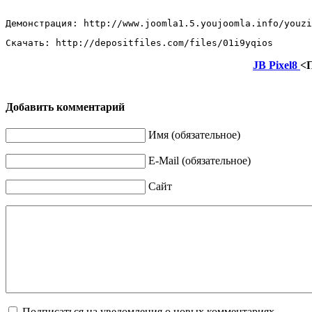
Демонстрация: http://www.joomla1.5.youjoomla.info/youzi
Скачать: http://depositfiles.com/files/01i9yqios
JB Pixel8
<
Добавить комментарий
Имя (обязательное)
E-Mail (обязательное)
Сайт
Подписаться на уведомления о новых комментариях