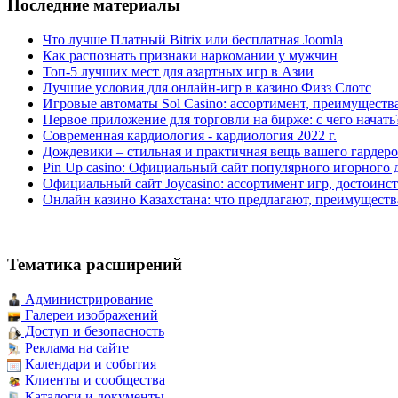
Последние материалы
Что лучше Платный Bitrix или бесплатная Joomla
Как распознать признаки наркомании у мужчин
Топ-5 лучших мест для азартных игр в Азии
Лучшие условия для онлайн-игр в казино Физз Слотс
Игровые автоматы Sol Casino: ассортимент, преимуществ
Первое приложение для торговли на бирже: с чего начать
Современная кардиология - кардиология 2022 г.
Дождевики – стильная и практичная вещь вашего гардеро
Pin Up casino: Официальный сайт популярного игорного 
Официальный сайт Joycasino: ассортимент игр, достоинст
Онлайн казино Казахстана: что предлагают, преимуществ
Тематика расширений
Администрирование
Галереи изображений
Доступ и безопасность
Реклама на сайте
Календари и события
Клиенты и сообщества
Каталоги и документы