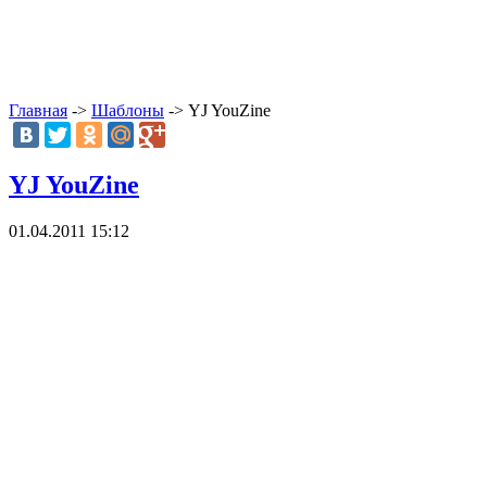
Главная
->
Шаблоны
-> YJ YouZine
YJ YouZine
01.04.2011 15:12