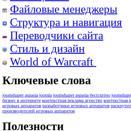
Файловые менеджеры
Структура и навигация
Переводчики сайта
Стиль и дизайн
World of Warcraft
Ключевые слова
joomshaper aspasia joomla
joomshaper aspasia бесплатно
joomshape
бизнес в интернете
контекстная реклама агенство
контекстная 
игровых аппаратов
разработчики игровых аппаратов
раскрутит
производителей игровых аппаратов
Полезности