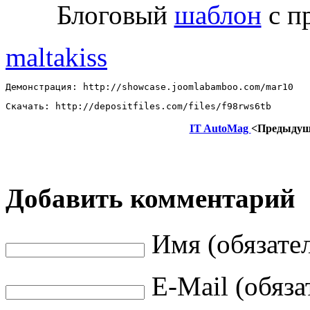
Блоговый
шаблон
с п
maltakiss
Демонстрация: http://showcase.joomlabamboo.com/mar10 
Скачать: http://depositfiles.com/files/f98rws6tb
IT AutoMag
<Предыду
Добавить комментарий
Имя (обязате
E-Mail (обяза