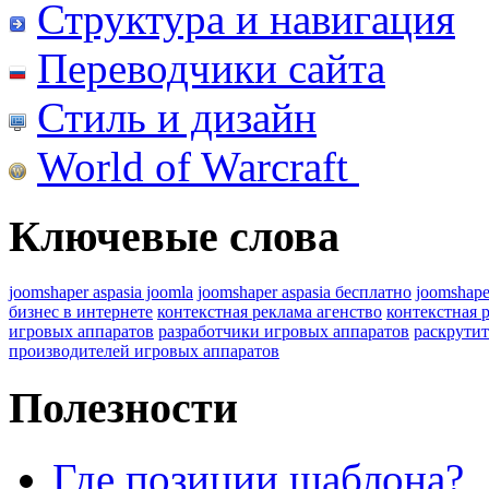
Структура и навигация
Переводчики сайта
Стиль и дизайн
World of Warcraft
Ключевые слова
joomshaper aspasia joomla
joomshaper aspasia бесплатно
joomshape
бизнес в интернете
контекстная реклама агенство
контекстная 
игровых аппаратов
разработчики игровых аппаратов
раскрутит
производителей игровых аппаратов
Полезности
Где позиции шаблона?