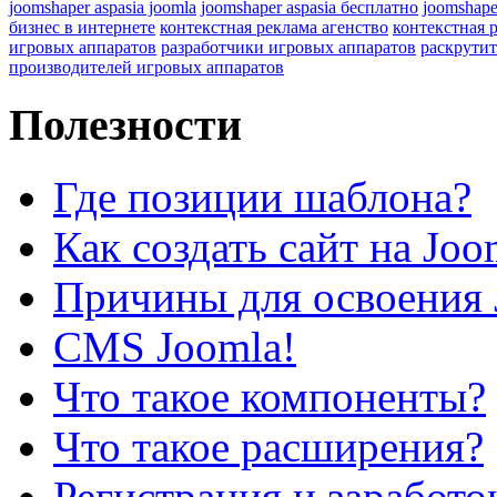
joomshaper aspasia joomla
joomshaper aspasia бесплатно
joomshape
бизнес в интернете
контекстная реклама агенство
контекстная 
игровых аппаратов
разработчики игровых аппаратов
раскрутит
производителей игровых аппаратов
Полезности
Где позиции шаблона?
Как создать сайт на Joo
Причины для освоения 
CMS Joomla!
Что такое компоненты?
Что такое расширения?
Регистрация и заработо