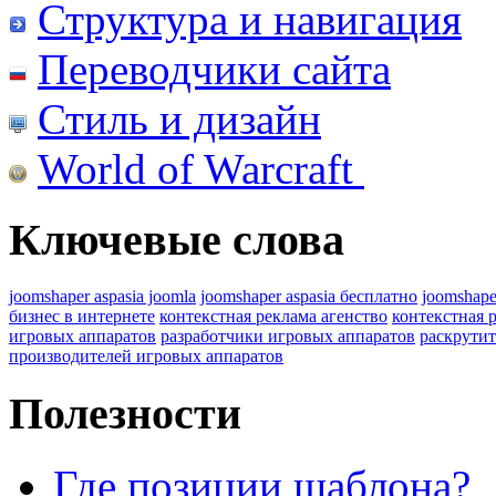
Структура и навигация
Переводчики сайта
Стиль и дизайн
World of Warcraft
Ключевые слова
joomshaper aspasia joomla
joomshaper aspasia бесплатно
joomshape
бизнес в интернете
контекстная реклама агенство
контекстная 
игровых аппаратов
разработчики игровых аппаратов
раскрутит
производителей игровых аппаратов
Полезности
Где позиции шаблона?