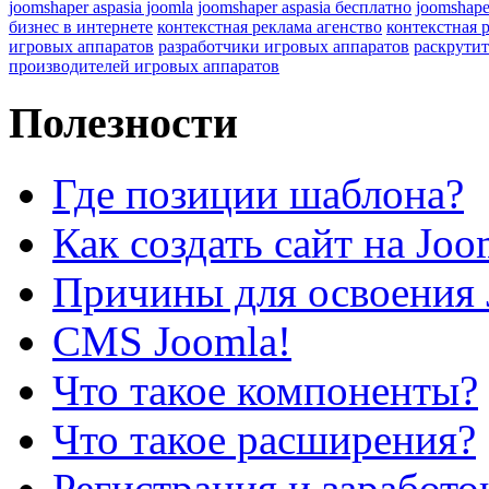
joomshaper aspasia joomla
joomshaper aspasia бесплатно
joomshape
бизнес в интернете
контекстная реклама агенство
контекстная 
игровых аппаратов
разработчики игровых аппаратов
раскрутит
производителей игровых аппаратов
Полезности
Где позиции шаблона?
Как создать сайт на Joo
Причины для освоения 
CMS Joomla!
Что такое компоненты?
Что такое расширения?
Регистрация и заработо