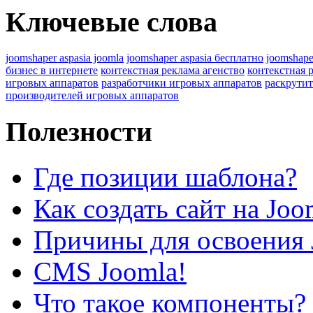
Ключевые слова
joomshaper aspasia joomla
joomshaper aspasia бесплатно
joomshape
бизнес в интернете
контекстная реклама агенство
контекстная 
игровых аппаратов
разработчики игровых аппаратов
раскрутит
производителей игровых аппаратов
Полезности
Где позиции шаблона?
Как создать сайт на Joo
Причины для освоения 
CMS Joomla!
Что такое компоненты?