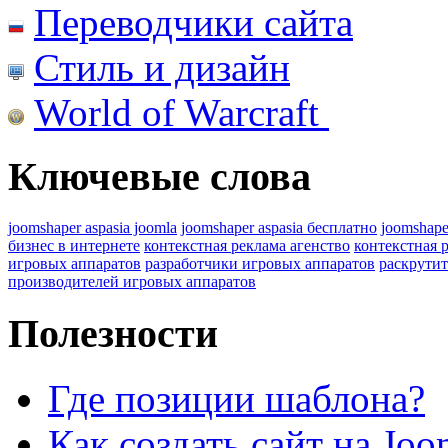
Переводчики сайта
Стиль и дизайн
World of Warcraft
Ключевые слова
joomshaper aspasia joomla
joomshaper aspasia бесплатно
joomshape
бизнес в интернете
контекстная реклама агенство
контекстная 
игровых аппаратов
разработчики игровых аппаратов
раскрутит
производителей игровых аппаратов
Полезности
Где позиции шаблона?
Как создать сайт на Joo