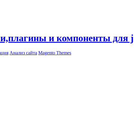
ли,плагины и компоненты для 
ация
Анализ сайта
Magento Themes