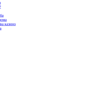
а
?
ба
дома
ва казино
а