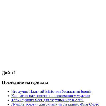
Дай +1
Последние материалы
Что лучше Платный Bitrix или бесплатная Joomla
Как распознать признаки наркомании у мужчин
Топ-5 лучших мест для азартных игр в Азии
Лучшие условия для онлайн-игр в казино Физз Слотс