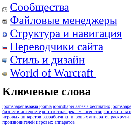
Сообщества
Файловые менеджеры
Структура и навигация
Переводчики сайта
Стиль и дизайн
World of Warcraft
Ключевые слова
joomshaper aspasia joomla
joomshaper aspasia бесплатно
joomshape
бизнес в интернете
контекстная реклама агенство
контекстная 
игровых аппаратов
разработчики игровых аппаратов
раскрутит
производителей игровых аппаратов