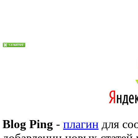
Blog Ping
-
плагин
для со
добавлении новых статей 