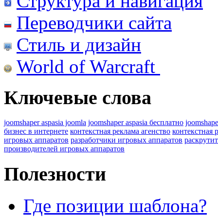
Структура и навигация
Переводчики сайта
Стиль и дизайн
World of Warcraft
Ключевые слова
joomshaper aspasia joomla
joomshaper aspasia бесплатно
joomshape
бизнес в интернете
контекстная реклама агенство
контекстная 
игровых аппаратов
разработчики игровых аппаратов
раскрутит
производителей игровых аппаратов
Полезности
Где позиции шаблона?