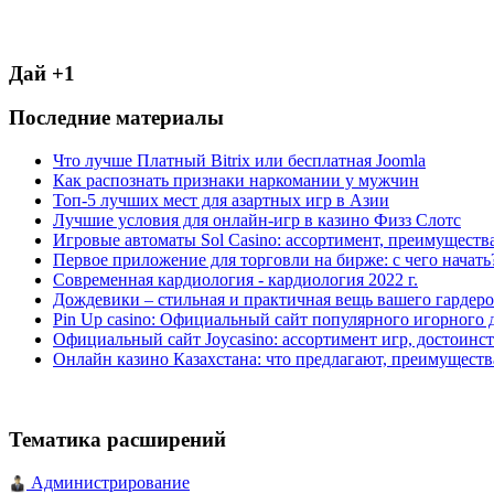
Дай +1
Последние материалы
Что лучше Платный Bitrix или бесплатная Joomla
Как распознать признаки наркомании у мужчин
Топ-5 лучших мест для азартных игр в Азии
Лучшие условия для онлайн-игр в казино Физз Слотс
Игровые автоматы Sol Casino: ассортимент, преимуществ
Первое приложение для торговли на бирже: с чего начать
Современная кардиология - кардиология 2022 г.
Дождевики – стильная и практичная вещь вашего гардеро
Pin Up casino: Официальный сайт популярного игорного 
Официальный сайт Joycasino: ассортимент игр, достоинст
Онлайн казино Казахстана: что предлагают, преимуществ
Тематика расширений
Администрирование