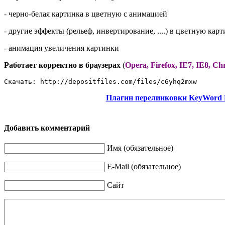
- черно-белая картинка в цветную с анимацией
- другие эффекты (рельеф, инвертирование, ....) в цветную кар
- анимация увеличения картинки
Работает корректно в браузерах
(
Opera, Firefox, IE7, IE8, C
Скачать: http://depositfiles.com/files/c6yhq2mxw
Плагин перелинковки KeyWord L
Добавить комментарий
Имя (обязательное)
E-Mail (обязательное)
Сайт