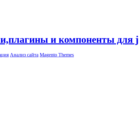
ли,плагины и компоненты для 
ация
Анализ сайта
Magento Themes