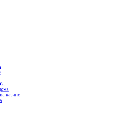
а
?
ба
дома
ва казино
а