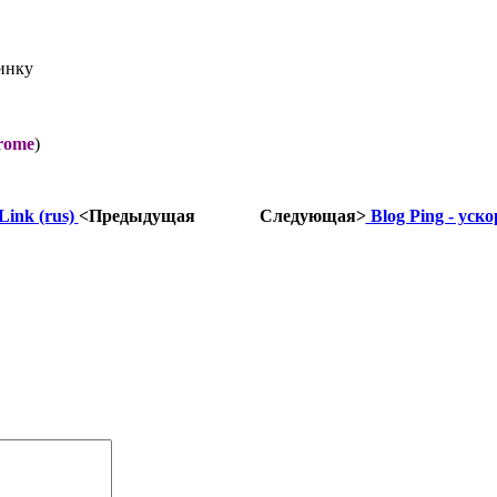
тинку
hrome
)
ink (rus)
<Предыдущая
Следующая>
Blog Ping - ус