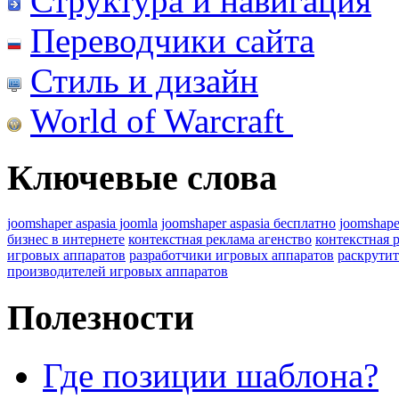
Структура и навигация
Переводчики сайта
Стиль и дизайн
World of Warcraft
Ключевые слова
joomshaper aspasia joomla
joomshaper aspasia бесплатно
joomshape
бизнес в интернете
контекстная реклама агенство
контекстная 
игровых аппаратов
разработчики игровых аппаратов
раскрутит
производителей игровых аппаратов
Полезности
Где позиции шаблона?