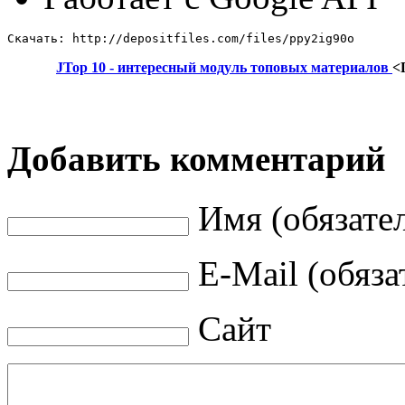
Скачать: http://depositfiles.com/files/ppy2ig90o
JTop 10 - интересный модуль топовых материалов
<
Добавить комментарий
Имя (обязате
E-Mail (обяза
Сайт