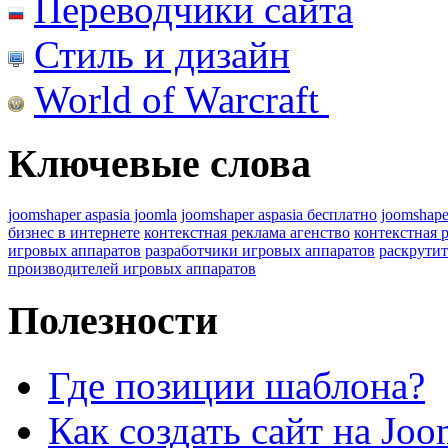
Переводчики сайта
Стиль и дизайн
World of Warcraft
Ключевые слова
joomshaper aspasia joomla
joomshaper aspasia бесплатно
joomshape
бизнес в интернете
контекстная реклама агенство
контекстная 
игровых аппаратов
разработчики игровых аппаратов
раскрутит
производителей игровых аппаратов
Полезности
Где позиции шаблона?
Как создать сайт на Joo