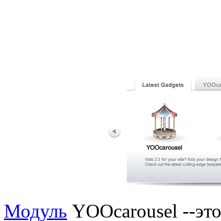
Модуль
YOOcarousel --эт