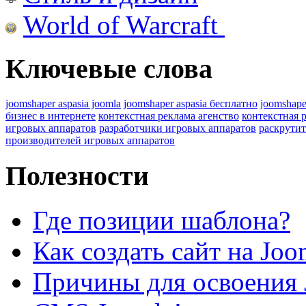
World of Warcraft
Ключевые слова
joomshaper aspasia joomla
joomshaper aspasia бесплатно
joomshape
бизнес в интернете
контекстная реклама агенство
контекстная 
игровых аппаратов
разработчики игровых аппаратов
раскрутит
производителей игровых аппаратов
Полезности
Где позиции шаблона?
Как создать сайт на Joo
Причины для освоения 