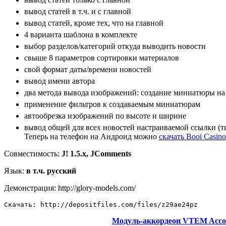
вывод статей в т.ч. и с главной
вывод статей, кроме тех, что на главной
4 варианта шаблона в комплекте
выбор разделов/категорий откуда выводить новости
свыше 8 параметров сортировки материалов
свой формат даты/времени новостей
вывод имени автора
два метода вывода изображений: создание миниатюры на 
применение фильтров к создаваемым миниатюрам
автообрезка изображений по высоте и ширине
вывод общей для всех новостей настраиваемой ссылки (тип
Теперь на телефон на Андроид можно
скачать Booi Casino
Совместимость:
J! 1.5.x, JComments
Язык:
в т.ч. русский
Демонстрация: http://glory-models.com/
Скачать: http://depositfiles.com/files/z29ae24pz
Модуль-аккордеон VTEM Acco