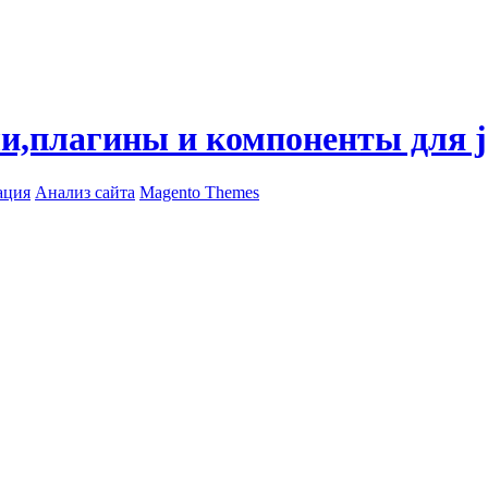
ли,плагины и компоненты для 
ация
Анализ сайта
Magento Themes