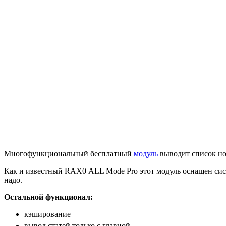
Многофункциональный
бесплатный
модуль
выводит список но
Как и известный RAX0 АLL Mоde Prо этот модуль оснащен сист
надо.
Остальной функционал:
кэширование
вывод статей только с главной