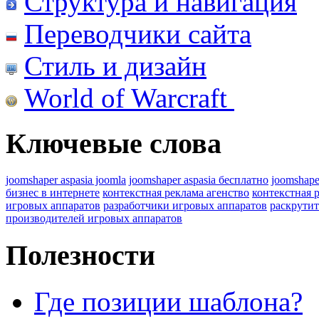
Структура и навигация
Переводчики сайта
Стиль и дизайн
World of Warcraft
Ключевые слова
joomshaper aspasia joomla
joomshaper aspasia бесплатно
joomshape
бизнес в интернете
контекстная реклама агенство
контекстная 
игровых аппаратов
разработчики игровых аппаратов
раскрутит
производителей игровых аппаратов
Полезности
Где позиции шаблона?