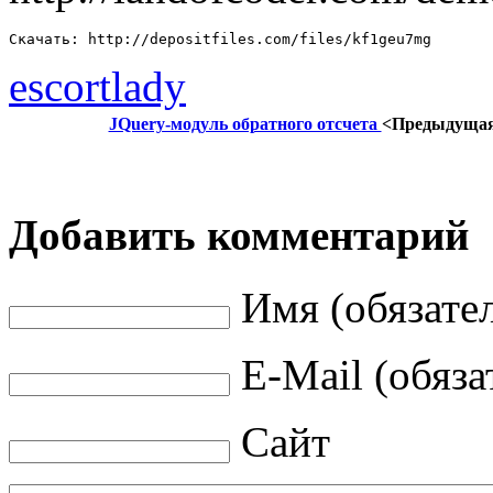
Скачать: http://depositfiles.com/files/kf1geu7mg
escortlady
JQuery-модуль обратного отсчета
<Предыдуща
Добавить комментарий
Имя (обязате
E-Mail (обяза
Сайт