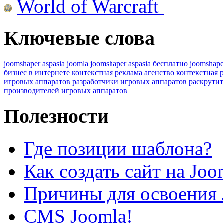
World of Warcraft
Ключевые слова
joomshaper aspasia joomla
joomshaper aspasia бесплатно
joomshape
бизнес в интернете
контекстная реклама агенство
контекстная 
игровых аппаратов
разработчики игровых аппаратов
раскрутит
производителей игровых аппаратов
Полезности
Где позиции шаблона?
Как создать сайт на Joo
Причины для освоения 
CMS Joomla!