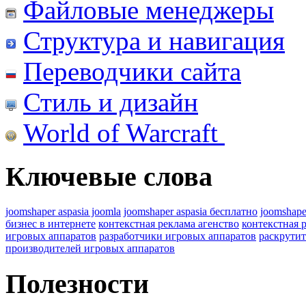
Файловые менеджеры
Структура и навигация
Переводчики сайта
Стиль и дизайн
World of Warcraft
Ключевые слова
joomshaper aspasia joomla
joomshaper aspasia бесплатно
joomshape
бизнес в интернете
контекстная реклама агенство
контекстная 
игровых аппаратов
разработчики игровых аппаратов
раскрутит
производителей игровых аппаратов
Полезности