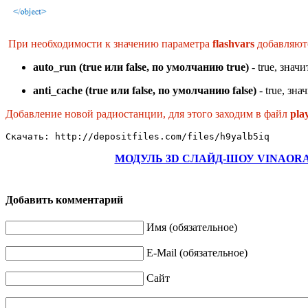
При необходимости к значению параметра
flashvars
добавляютс
auto_run (true или false, по умолчанию true)
- true, знач
anti_cache (true или false, по умолчанию false)
- true, зн
Добавление новой радиостанции, для этого заходим в файл
play
Скачать: http://depositfiles.com/files/h9yalb5iq
МОДУЛЬ 3D СЛАЙД-ШОУ VINAORA 
Добавить комментарий
Имя (обязательное)
E-Mail (обязательное)
Сайт