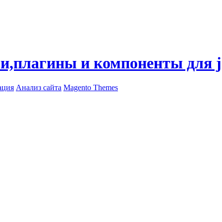
ли,плагины и компоненты для 
ация
Анализ сайта
Magento Themes