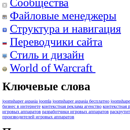
Сообщества
Файловые менеджеры
Структура и навигация
Переводчики сайта
Стиль и дизайн
World of Warcraft
Ключевые слова
joomshaper aspasia joomla
joomshaper aspasia бесплатно
joomshape
бизнес в интернете
контекстная реклама агенство
контекстная 
игровых аппаратов
разработчики игровых аппаратов
раскрутит
производителей игровых аппаратов