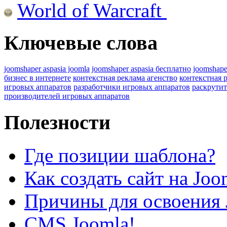
World of Warcraft
Ключевые слова
joomshaper aspasia joomla
joomshaper aspasia бесплатно
joomshape
бизнес в интернете
контекстная реклама агенство
контекстная 
игровых аппаратов
разработчики игровых аппаратов
раскрутит
производителей игровых аппаратов
Полезности
Где позиции шаблона?
Как создать сайт на Joo
Причины для освоения 
CMS Joomla!