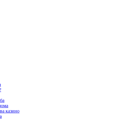
а
?
ба
дома
ва казино
а