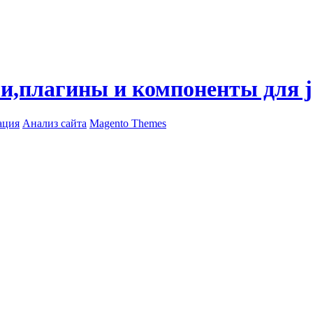
ли,плагины и компоненты для 
ация
Анализ сайта
Magento Themes