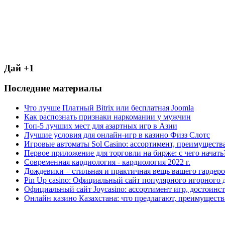
Дай +1
Последние материалы
Что лучше Платный Bitrix или бесплатная Joomla
Как распознать признаки наркомании у мужчин
Топ-5 лучших мест для азартных игр в Азии
Лучшие условия для онлайн-игр в казино Физз Слотс
Игровые автоматы Sol Casino: ассортимент, преимуществ
Первое приложение для торговли на бирже: с чего начать
Современная кардиология - кардиология 2022 г.
Дождевики – стильная и практичная вещь вашего гардеро
Pin Up casino: Официальный сайт популярного игорного 
Официальный сайт Joycasino: ассортимент игр, достоинст
Онлайн казино Казахстана: что предлагают, преимуществ