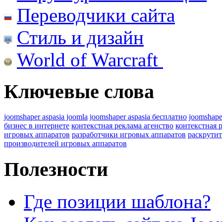
Переводчики сайта
Стиль и дизайн
World of Warcraft
Ключевые слова
joomshaper aspasia joomla
joomshaper aspasia бесплатно
joomshape
бизнес в интернете
контекстная реклама агенство
контекстная 
игровых аппаратов
разработчики игровых аппаратов
раскрутит
производителей игровых аппаратов
Полезности
Где позиции шаблона?