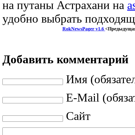
на путаны Астрахани на
a
удобно выбрать подходящ
RokNewsPager v1.6
<Предыдуща
Добавить комментарий
Имя (обязате
E-Mail (обяза
Сайт