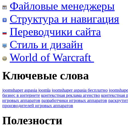
Файловые менеджеры
Структура и навигация
Переводчики сайта
Стиль и дизайн
World of Warcraft
Ключевые слова
joomshaper aspasia joomla
joomshaper aspasia бесплатно
joomshape
бизнес в интернете
контекстная реклама агенство
контекстная 
игровых аппаратов
разработчики игровых аппаратов
раскрутит
производителей игровых аппаратов
Полезности