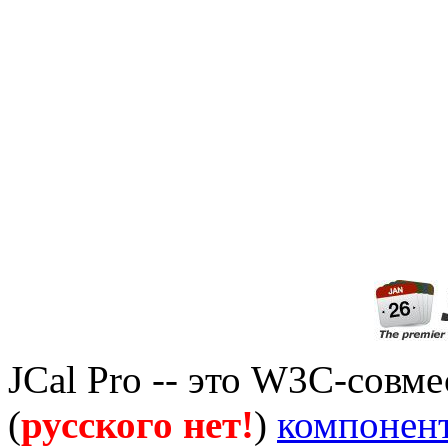
JCal Pro -- это W3C-сов
(
русского нет!
)
компонен