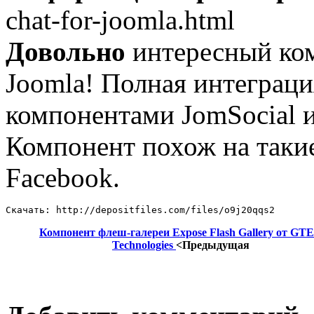
chat-for-joomla.html
Довольно
интересный ко
Joomla! Полная интеграц
компонентами JomSocial и
Компонент похож на такие
Facebook.
Скачать: http://depositfiles.com/files/o9j20qqs2
Компонент флеш-галереи Expose Flash Gallery от GT
Technologies
<Предыдущая