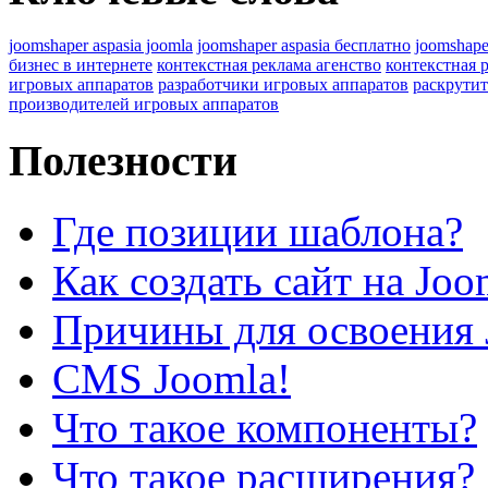
joomshaper aspasia joomla
joomshaper aspasia бесплатно
joomshape
бизнес в интернете
контекстная реклама агенство
контекстная 
игровых аппаратов
разработчики игровых аппаратов
раскрутит
производителей игровых аппаратов
Полезности
Где позиции шаблона?
Как создать сайт на Joo
Причины для освоения 
CMS Joomla!
Что такое компоненты?
Что такое расширения?